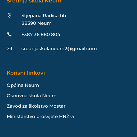
Srednja škola Neum
Stjepana Radića bb

88390 Neum
+387 36 880 804

srednjaskolaneum2@gmail.com

Korisni linkovi
Općina Neum
Osnovna škola Neum
Zavod za školstvo Mostar
Ministarstvo prosvjete HNŽ-a