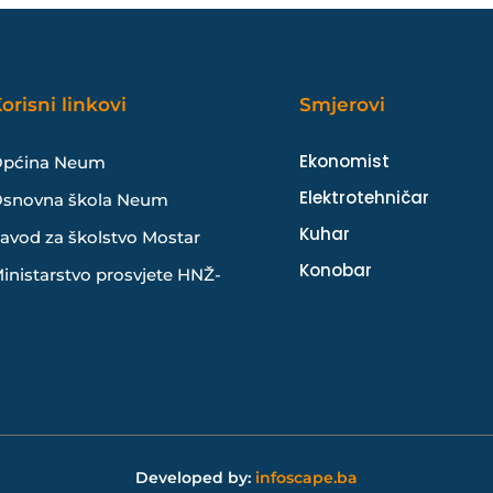
orisni linkovi
Smjerovi
Ekonomist
pćina Neum
Elektrotehničar
snovna škola Neum
Kuhar
avod za školstvo Mostar
Konobar
inistarstvo prosvjete HNŽ-
Developed by:
infoscape.ba