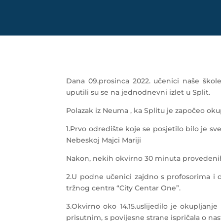
Dana 09.prosinca 2022. učenici naše škole
uputili su se na jednodnevni izlet u Split.
Polazak iz Neuma , ka Splitu je započeo oku
1.Prvo odredište koje se posjetilo bilo je s
Nebeskoj Majci Mariji
Nakon, nekih okvirno 30 minuta provedenih
2.U podne učenici zajdno s profosorima i d
tržnog centra “City Centar One”.
3.Okvirno oko 14.15.uslijedilo je okupljanje
prisutnim, s povijesne strane ispričala o na