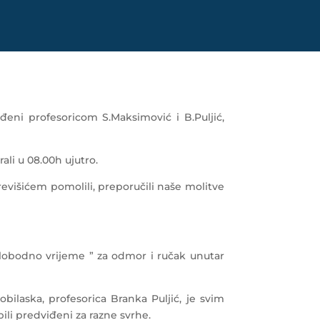
đeni profesoricom S.Maksimović i B.Puljić,
ali u 08.00h ujutro.
Previšićem pomolili, preporučili naše molitve
“slobodno vrijeme ” za odmor i ručak unutar
 obilaska, profesorica Branka Puljić, je svim
ili predviđeni za razne svrhe.