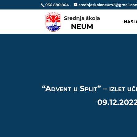
036 880 804
srednjaskolaneum2@gmail.co
NASL
“Advent u Split” – izlet uč
09.12.2022