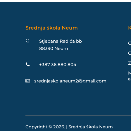
Srednja škola Neum
K
Stjepana Radića bb

O
88390 Neum
O
Z
+387 36 880 804

M
a
srednjaskolaneum2@gmail.com

Copyright © 2026. | Srednja škola Neum