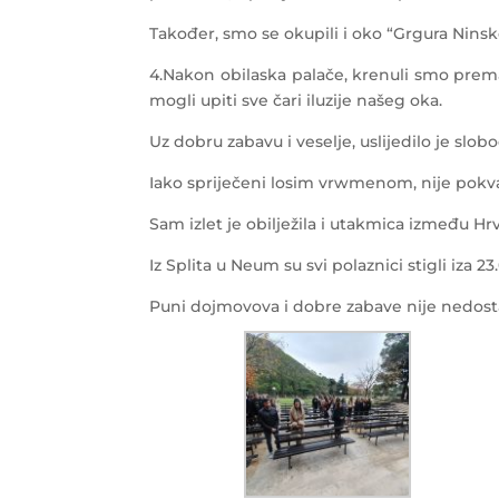
Također, smo se okupili i oko “Grgura Ninskog
4.Nakon obilaska palače, krenuli smo prema 
mogli upiti sve čari iluzije našeg oka.
Uz dobru zabavu i veselje, uslijedilo je slo
Iako spriječeni losim vrwmenom, nije pok
Sam izlet je obilježila i utakmica između Hrv
Iz Splita u Neum su svi polaznici stigli iza 23
Puni dojmovova i dobre zabave nije nedosta