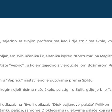
, zajedno sa svojim profesorima kao i djelatnicima škole, vo
pljanjem svih učenika i djelatnika ispred “Konzuma” na Magistr
vetište “Vepric” , u kojem,zajedno s vjeroučiteljom Božimirom 
 u “Vepricu” nastavljeno je putovanje prema Splitu
rugim djeltnicima naše škole, su stigli u Split, gdje je bilo 
 i odlazak na Rivu i obilazak “Dioklecijanove palače”.Prilikom
stanku palače, samome Dioklecijanu i djelovima palače koji su b