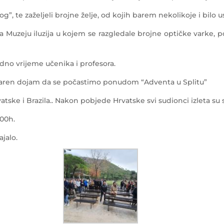
”, te zaželjeli brojne želje, od kojih barem nekolikoje i bilo usl
Muzeju iluzija u kojem se razgledale brojne optičke varke, po
bodno vrijeme učenika i profesora.
varen dojam da se počastimo ponudom “Adventa u Splitu”
atske i Brazila.. Nakon pobjede Hrvatske svi sudionci izleta su s
.00h.
jalo.