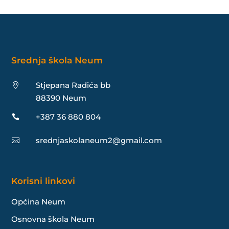
Srednja škola Neum
Stjepana Radića bb

88390 Neum
+387 36 880 804

srednjaskolaneum2@gmail.com

Korisni linkovi
Općina Neum
Osnovna škola Neum