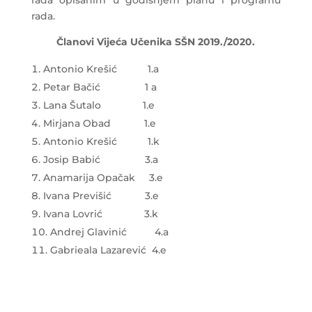
rada opisanim u godišnjem planu i programu
rada.
Članovi Vijeća Učenika SŠN 2019./2020.
Antonio Krešić 1.a
Petar Bačić 1 a
Lana Šutalo 1.e
Mirjana Obad 1.e
Antonio Krešić 1.k
Josip Babić 3.a
Anamarija Opačak 3.e
Ivana Previšić 3.e
Ivana Lovrić 3.k
Andrej Glavinić 4.a
Gabrieala Lazarević 4.e