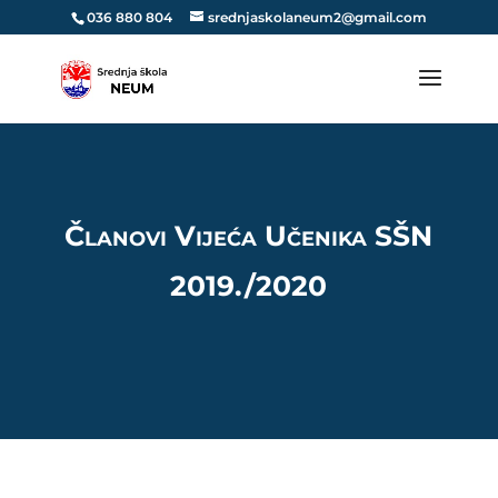
036 880 804
srednjaskolaneum2@gmail.com
Članovi Vijeća Učenika SŠN
2019./2020