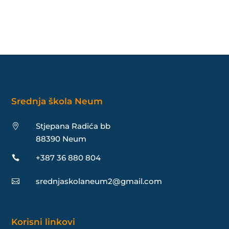
Srednja škola Neum
Stjepana Radića bb

88390 Neum
+387 36 880 804

srednjaskolaneum2@gmail.com

Korisni linkovi