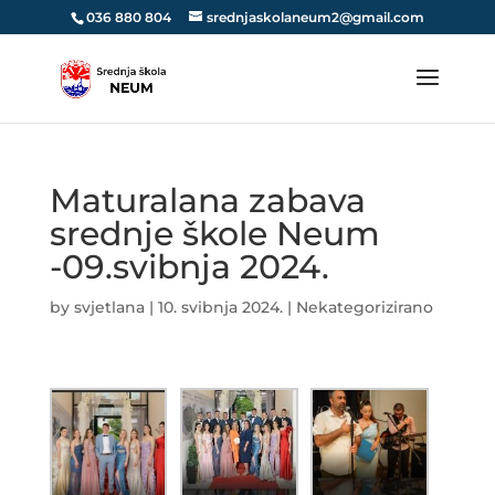
036 880 804
srednjaskolaneum2@gmail.com
Maturalana zabava
srednje škole Neum
-09.svibnja 2024.
by
svjetlana
|
10. svibnja 2024.
|
Nekategorizirano