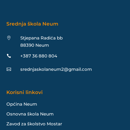
Srednja škola Neum
Stjepana Radića bb

88390 Neum
+387 36 880 804

srednjaskolaneum2@gmail.com

Korisni linkovi
Općina Neum
Osnovna škola Neum
Zavod za školstvo Mostar