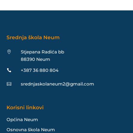
Srednja škola Neum
Stjepana Radića bb

88390 Neum
+387 36 880 804

srednjaskolaneum2@gmail.com

Korisni linkovi
Općina Neum
Osnovna škola Neum