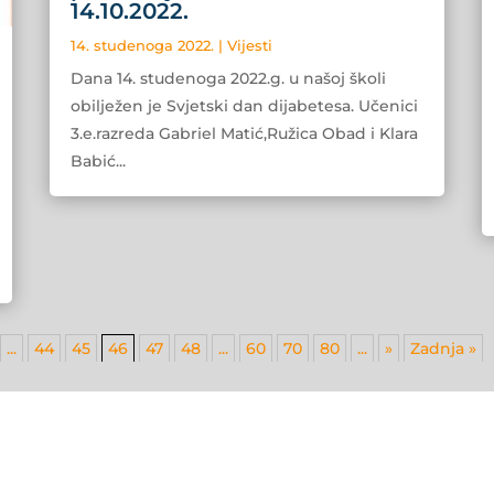
14.10.2022.
14. studenoga 2022.
|
Vijesti
Dana 14. studenoga 2022.g. u našoj školi
obilježen je Svjetski dan dijabetesa. Učenici
3.e.razreda Gabriel Matić,Ružica Obad i Klara
Babić...
...
44
45
46
47
48
...
60
70
80
...
»
Zadnja »