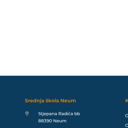
Srednja škola Neum
K
Stjepana Radića bb

O
88390 Neum
O