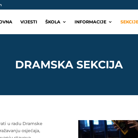
m
OVNA
VIJESTI
ŠKOLA
INFORMACIJE
SEKCIJ
DRAMSKA SEKCIJA
ati u radu Dramske
ažavanju osjećaja,
žavanju stavova.