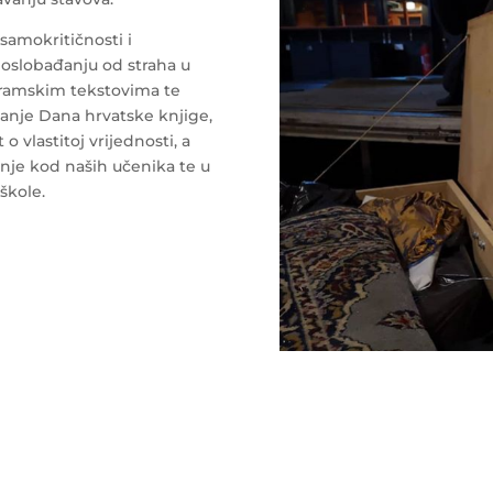
o samokritičnosti i
 oslobađanju od straha u
ramskim tekstovima te
vanje Dana hrvatske knjige,
o vlastitoj vrijednosti, a
enje kod naših učenika te u
škole.