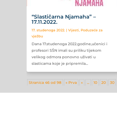
“Slastičarna Njamaha” –
17.11.2022.
17. studenoga 2022.
|
Vijesti
,
Poduzeće za
vježbu
Dana 17.studenoga 2022.godine,učenici i
profesori SŠN imali su priliku tijekom
velikog odmora ponovno uživati u
slasticama koje je pripremila...
Stranica 46 od 98
« Prva
«
...
10
20
30