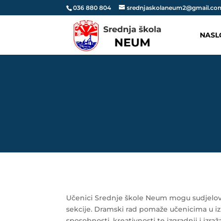
036 880 804
srednjaskolaneum2@gmail.co
NASL
Učenici Srednje škole Neum mogu sudjelov
sekcije. Dramski rad pomaže učenicima u izr
sposobnosti, kreativnosti te izgradnji i izra