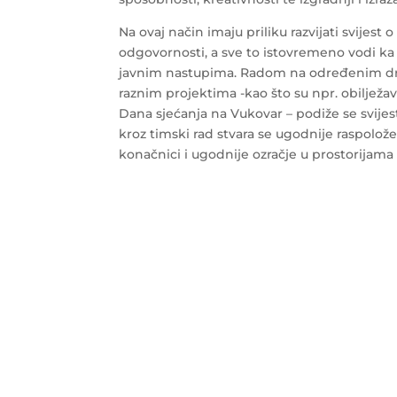
Na ovaj način imaju priliku razvijati svijest 
odgovornosti, a sve to istovremeno vodi ka
javnim nastupima. Radom na određenim d
raznim projektima -kao što su npr. obilježa
Dana sjećanja na Vukovar – podiže se svijest 
kroz timski rad stvara se ugodnije raspolož
konačnici i ugodnije ozračje u prostorijama 