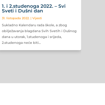
1. i 2.studenoga 2022. – Svi
Sveti i Dušni dan
31. listopada 2022.
|
Vijesti
Sukladno Kalendaru rada škole, a zbog
obilježavanja blagdana Svih Svetih i Dušnog
dana u utorak, 1.studenoga i srijeda,
2.studenoga neće biti...